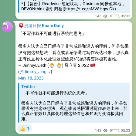
145
IFTTT
,
05:33
📮
漫游日报 Roam Daily
「不写作就不可能进行系统的思考」
很多人认为自己已经有了非常成熟和深入的理解，但是如果
没有把这些想法、观点或者感悟通过写作表达出来，那么真
正有效且具体化处理这些信息和知识将变得极其困难。
🐣
🐣
— JimmyLv.eth (
🇨
,
) 吕立青 2𐃏22
(
@Jimmy_JingLv
)
May 18, 2023
Twitter
「不写作就不可能进行系统的思考」
很多人认为自己已经有了非常成熟和深入的理解，但是如
果没有把这些想法、观点或者感悟通过写作表达出来，那
么真正有效且具体化处理这些信息和知识将变得极其困
难。
1
👍
143
IFTTT
,
05:33
📮
漫游日报 Roam Daily
只有在尝试用文字组织语言时才会发现我们内心对于事物原