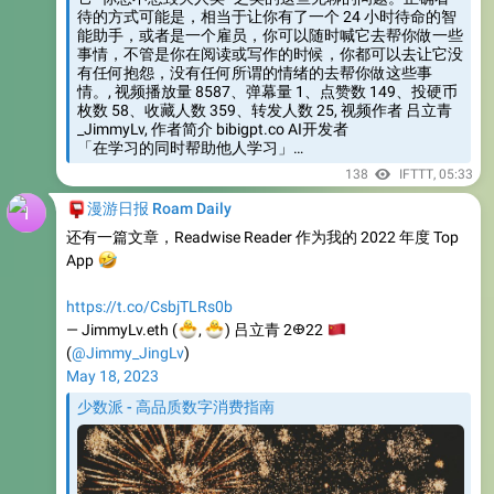
事情，不管是你在阅读或写作的时候，你都可以去让它没
有任何抱怨，没有任何所谓的情绪的去帮你做这些事
情。, 视频播放量 8587、弹幕量 1、点赞数 149、投硬币
枚数 58、收藏人数 359、转发人数 25, 视频作者 吕立青
_JimmyLv, 作者简介 bibigpt.co AI开发者
「在学习的同时帮助他人学习」…
138
IFTTT
,
05:33
📮
漫游日报 Roam Daily
还有一篇文章，Readwise Reader 作为我的 2022 年度 Top
🤣
App
https://t.co/CsbjTLRs0b
🐣
🐣
— JimmyLv.eth (
🇨
,
) 吕立青 2𐃏22
(
@Jimmy_JingLv
)
May 18, 2023
少数派 - 高品质数字消费指南