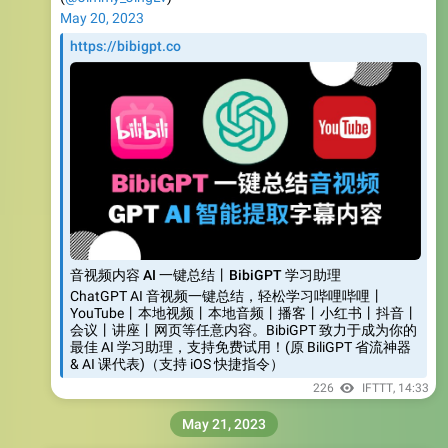
https://bibigpt.co
音视频内容 AI 一键总结丨BibiGPT 学习助理
ChatGPT AI 音视频一键总结，轻松学习哔哩哔哩丨
YouTube丨本地视频丨本地音频丨播客丨小红书丨抖音丨
会议丨讲座丨网页等任意内容。BibiGPT 致力于成为你的
最佳 AI 学习助理，支持免费试用！(原 BiliGPT 省流神器
& AI 课代表)（支持 iOS 快捷指令）
226
IFTTT
,
14:33
May 21, 2023
📮
漫游日报 Roam Daily
【优惠】少数派
@sspai_com
正在内测新的「优惠引荐」，