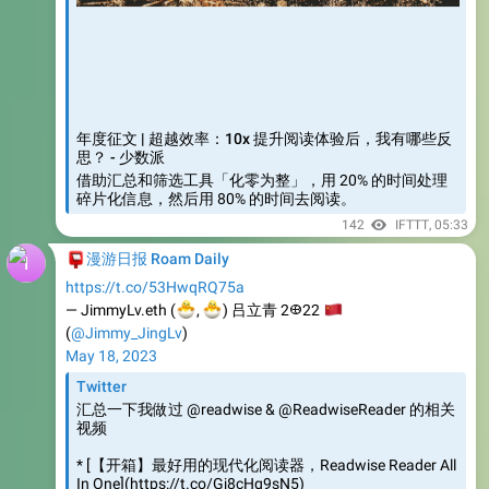
年度征文 | 超越效率：10x 提升阅读体验后，我有哪些反
思？ - 少数派
借助汇总和筛选工具「化零为整」，用 20% 的时间处理
碎片化信息，然后用 80% 的时间去阅读。
142
IFTTT
,
05:33
📮
漫游日报 Roam Daily
https://t.co/53HwqRQ75a
🐣
🐣
— JimmyLv.eth (
🇨
,
) 吕立青 2𐃏22
(
@Jimmy_JingLv
)
May 18, 2023
Twitter
汇总一下我做过 @readwise & @ReadwiseReader 的相关
视频
* [【开箱】最好用的现代化阅读器，Readwise Reader All
In One](https://t.co/Gj8cHg9sN5)
* [【备份】Readwise 笔记联动，Obsidian 同步至本地，
DEVONthink 索引归档](https://t.co/pMV8HgwjGk)