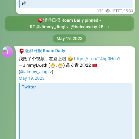
📮
漫游日报 Roam Daily
pinned «
RT @Jimmy_JingLv: @balconychy #BibiGPT 做了一个视频演示「AI视频对话」功能，自产自用，哈哈哈
»
May 19, 2023
📮
漫游日报 Roam Daily
我做了个视频，在路上啦
🤣
https://t.co/T4hp0Hch1l
🐣
🐣
— JimmyLv.eth (
🇨
,
) 吕立青 2𐃏22
(
@Jimmy_JingLv
)
May 19, 2023
Twitter