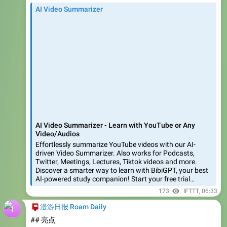
AI Video Summarizer - Learn with YouTube or Any
Video/Audios
Effortlessly summarize YouTube videos with our AI-
driven Video Summarizer. Also works for Podcasts,
Twitter, Meetings, Lectures, Tiktok videos and more.
Discover a smarter way to learn with BibiGPT, your best
AI-powered study companion! Start your free trial…
173
IFTTT
,
06:33
📮
漫游日报 Roam Daily
## 亮点
💳
创建一个美区的苹果Apple ID以便使用应用商店。