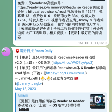
介绍：https://readwise.io/read, 视频播放量 45247、弹
幕量 13、点赞数 816、投硬币枚数 334、收藏人数
1764、转发人数 171, 视频作者 吕立青_JimmyLv, 作者简
介 BibiGPT.co AI 创业者「在学习的同时帮助他人学习」
丨效率成瘾·爱好创造丨全栈工程师·前阿里钉钉丨外企咨
询师·大厂IT培训师，相关视频：【更新】最好用的阅读
器…
151
IFTTT
,
05:33
📮
漫游日报 Roam Daily
* [【更新】最好用的阅读器 Readwise Reader 移动端
v2.0（上篇）- iOS 版本](
https://t.co/VVD7syApo2
)
* [【年度】最好用的阅读器 Readwise 本体 & Reader 移动端
iPad 版本（下篇）](
https://t.co/Li3m9GzeGU
)
🐣
🐣
— JimmyLv.eth (
🇨
,
) 吕立青 2𐃏22
(
@Jimmy_JingLv
)
May 18, 2023
Bilibili
【更新】最好用的阅读器 Readwise Reader
移动端 v2.0（上篇）- iOS 版本_哔哩哔哩
_bilibili
免费60天Readwise高级账号：
https://readwise.io/i/jimmy908Readwise Reader 阅读器