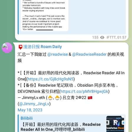
155
IFTTT
,
01:57
📮
漫游日报 Roam Daily
汇总一下我做过
@readwise
&
@ReadwiseReader
的相关视
频
* [【开箱】最好用的现代化阅读器，Readwise Reader All In
One](
https://t.co/Gj8cHg9sN5
)
* [【备份】Readwise 笔记联动，Obsidian 同步至本地，
DEVONthink 索引归档](
https://t.co/pMV8HgwjGk
)
🐣
🐣
— JimmyLv.eth (
🇨
,
) 吕立青 2𐃏22
(
@Jimmy_JingLv
)
May 18, 2023
Bilibili
【开箱】最好用的现代化阅读器，Readwise
Reader All In One_哔哩哔哩_bilibili
免费30天Readwise高级账号：
https://readwise.io/i/jimmy908Readwise Reader 阅读器