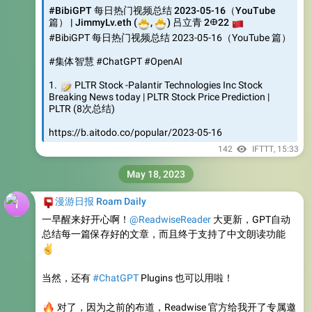
#BibiGPT 每日热门视频总结 2023-05-16（YouTube 篇）
#集体智慧 #ChatGPT #OpenAI
📝
1.
PLTR Stock -Palantir Technologies Inc Stock
Breaking News today | PLTR Stock Price Prediction |
PLTR (8次总结)
https://b.aitodo.co/popular/2023-05-16
142
IFTTT
,
15:33
May 18, 2023
📮
漫游日报 Roam Daily
一早醒来好开心啊！
@ReadwiseReader
大更新，GPT自动
总结每一篇保存好的文章，而且终于支持了中文朗读功能
✌
当然，还有
#ChatGPT
Plugins 也可以用啦！
🔥
对了，因为之前的布道，Readwise 官方给我开了专属邀
请链接，注册可以获赠额外30天，总计免费60天试用
https://t.co/H0osplJmGf
https://t.co/VFpmijhZkx