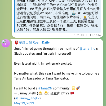
源语音识别系统Whisper，非常准确。
🤖
GPT4功能可以
进行智能问答、写代码、管理知识卡片等等。
👨‍💻
它是人
工智能知识管理效率工具的一个强大工具, 视频播放量
10320、弹幕量 82、点赞数 172、投硬币枚数 24、收藏
人数 169、转发人数 20, 视频作者…
182
IFTTT
,
15:57
📮
漫游日报 Roam Daily
Just finished going through three months of
@tana_inc
's
Slack updates, and I'm truly impressed!
Even late at night, I'm extremely excited.
No matter what, this year I want to make time to become a
Tana Ambassador or Tana Navigator.
I want to build a
🌟
#TanaCN
🚀
community!
🐣
🐣
— JimmyLv.eth (
🇨
,
) 吕立青 2𐃏22
(
@Jimmy_JingLv
)
May 19, 2023
Twitter
Just finished going through three months of @tana_inc