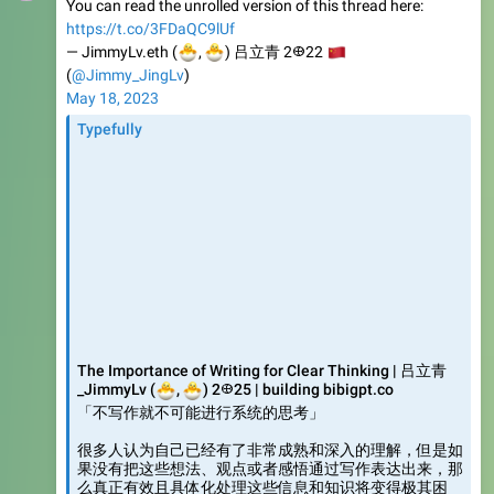
🐣
🐣
— JimmyLv.eth (
🇨
,
) 吕立青 2𐃏22
(
@Jimmy_JingLv
)
May 18, 2023
Typefully
The Importance of Writing for Clear Thinking | 吕立青
🐣
🐣
_JimmyLv (
,
) 2𐃏25 | building bibigpt.co
「不写作就不可能进行系统的思考」
很多人认为自己已经有了非常成熟和深入的理解，但是如
果没有把这些想法、观点或者感悟通过写作表达出来，那
么真正有效且具体化处理这些信息和知识将变得极其困
难。
170
IFTTT
,
05:33