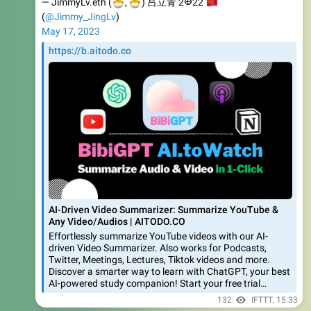
May 17, 2023
https://b.aitodo.co
AI-Driven Video Summarizer: Summarize YouTube &
Any Video/Audios | AITODO.CO
Effortlessly summarize YouTube videos with our AI-
driven Video Summarizer. Also works for Podcasts,
Twitter, Meetings, Lectures, Tiktok videos and more.
Discover a smarter way to learn with ChatGPT, your best
AI-powered study companion! Start your free trial…
132
IFTTT
,
15:33
📮
漫游日报 Roam Daily
📝
7.
普通人真的需要去上ChatGPT培训班吗？ (3次总结)