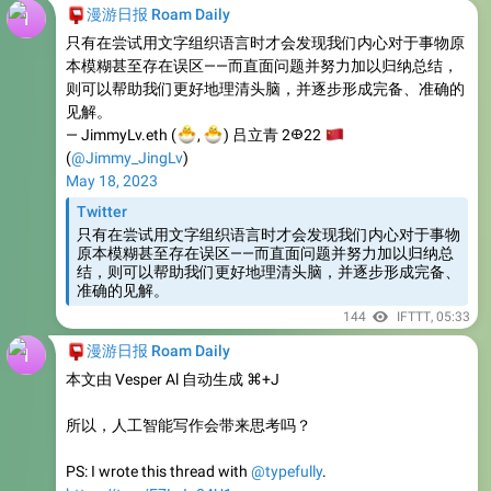
本模糊甚至存在误区——而直面问题并努力加以归纳总结，
则可以帮助我们更好地理清头脑，并逐步形成完备、准确的
见解。
🐣
🐣
— JimmyLv.eth (
🇨
,
) 吕立青 2𐃏22
(
@Jimmy_JingLv
)
May 18, 2023
Twitter
只有在尝试用文字组织语言时才会发现我们内心对于事物
原本模糊甚至存在误区——而直面问题并努力加以归纳总
结，则可以帮助我们更好地理清头脑，并逐步形成完备、
准确的见解。
144
IFTTT
,
05:33
📮
漫游日报 Roam Daily
本文由 Vesper Al 自动生成 ⌘+J
所以，人工智能写作会带来思考吗？
PS: I wrote this thread with
@typefully
.
https://t.co/F7LzIg84U1
🐣
🐣
— JimmyLv.eth (
🇨
,
) 吕立青 2𐃏22