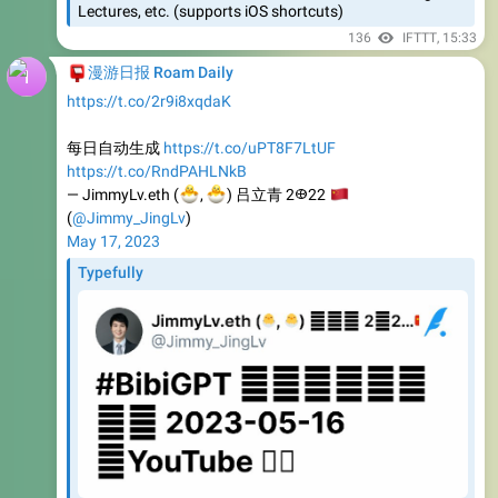
📮
漫游日报 Roam Daily
https://t.co/2r9i8xqdaK
每日自动生成
https://t.co/uPT8F7LtUF
https://t.co/RndPAHLNkB
🐣
🐣
— JimmyLv.eth (
🇨
,
) 吕立青 2𐃏22
(
@Jimmy_JingLv
)
May 17, 2023
Typefully
#BibiGPT 每日热门视频总结 2023-05-16（YouTube
🐣
篇） | JimmyLv.eth (
🐣
🇨
,
) 吕立青 2𐃏22