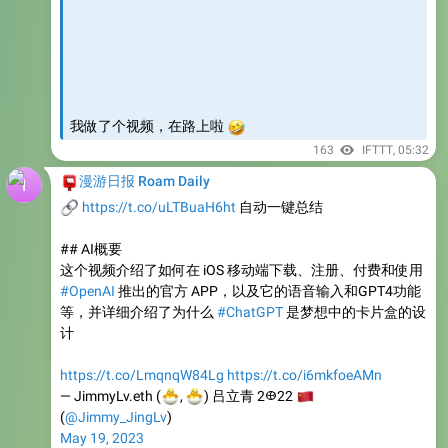
我做了个视频，在路上啦
🤣
163
IFTTT
,
05:32
📮
漫游日报 Roam Daily
🔗
https://t.co/uLTBuaH6ht
自动一键总结
## AI概要
这个视频介绍了如何在 iOS 移动端下载、注册、付费和使用
#OpenAI
推出的官方 APP，以及它的语音输入和GPT4功能
等，并详细介绍了为什么
#ChatGPT
是梦想中的卡片盒的设
计
https://t.co/LmqnqW84Lg
https://t.co/i6mkfoeAMn
🐣
🐣
— JimmyLv.eth (
🇨
,
) 吕立青 2𐃏22
(
@Jimmy_JingLv
)
May 19, 2023
AI Video Summarizer