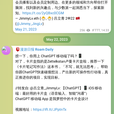
知。
https://t.co/2yQBxc0CGM
🐣
🐣
— JimmyLv.eth (
🇨
,
) 吕立青 2𐃏22
(
@Jimmy_JingLv
)
May 21, 2023
256
IFTTT
,
14:33
May 22, 2023
📮
漫游日报 Roam Daily
捞一下，你用上 ChatGPT 移动端了吗？
📱
对了，卡片盒指的是Zettelkstan卢曼卡片盒啦，推荐一下
《卡片笔记写作法》这本书，「不写，就无法思考」。帮助
你跟ChatGPT快速碰撞想法，产出新的可操作性行动项，真
正推进你的项目，实现目标。
//转发自: @吕立青_JimmyLv: 【ChatGPT】
📱
iOS 移动
端：最好用的卡片盒（语音输入、智能“沟通”）
ChatGPT 移动端 App 是我梦想中的卡片盒设计
视频地址：
https://ift.tt/JPptnTx