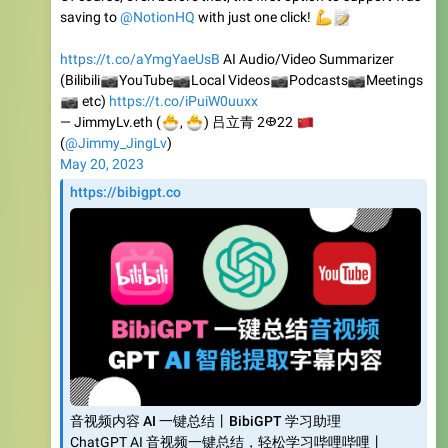
https://t.co/aYmgYaeUsB
AI Audio/Video Summarizer
📷
📷
(Bilibili
YouTube
📷
Local Videos
📷
Podcasts
Meetings
📷
etc)
https://t.co/iPuiW0uuxx
🐣
🐣
— JimmyLv.eth (
🇨
,
) 吕立青 2𐃏22
(
@Jimmy_JingLv
)
May 20, 2023
https://bibigpt.co
音视频内容 AI 一键总结丨BibiGPT 学习助理
ChatGPT AI 音视频一键总结，轻松学习哔哩哔哩丨
YouTube丨本地视频丨本地音频丨播客丨小红书丨抖音丨
会议丨讲座丨网页等任意内容。BibiGPT 致力于成为你的