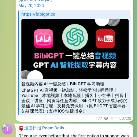
https://bibigpt.co
音视频内容 AI 一键总结丨BibiGPT 学习助理
ChatGPT AI 音视频一键总结，轻松学习哔哩哔哩丨
YouTube丨本地视频丨本地音频丨播客丨小红书丨抖音丨
会议丨讲座丨网页等任意内容。BibiGPT 致力于成为你的
最佳 AI 学习助理，支持免费试用！(原 BiliGPT 省流神器
& AI 课代表)（支持 iOS 快捷指令）
177
IFTTT
,
07:32
📮
漫游日报 Roam Daily
Of course, even before that, the first option to support was
saving to
@NotionHQ
💪
📝
with just one click!