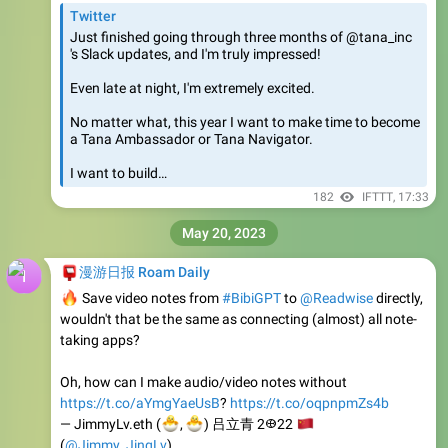
's Slack updates, and I'm truly impressed!
Even late at night, I'm extremely excited.
No matter what, this year I want to make time to become
a Tana Ambassador or Tana Navigator.
I want to build…
182
IFTTT
,
17:33
May 20, 2023
📮
漫游日报 Roam Daily
🔥
Save video notes from
#BibiGPT
to
@Readwise
directly,
wouldn't that be the same as connecting (almost) all note-
taking apps?
Oh, how can I make audio/video notes without
https://t.co/aYmgYaeUsB
?
https://t.co/oqpnpmZs4b
🐣
🐣
— JimmyLv.eth (
🇨
,
) 吕立青 2𐃏22
(
@Jimmy_JingLv
)
May 20, 2023