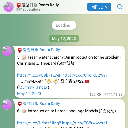
📮
漫游日报 Roam Daily
BibiGPT · AI Summarize Audio and Video Content in 1-
JOIN
557 subscribers
Click
YouTube丨Local Files丨Bilibili丨Podcasts丨Meetings丨
Lectures, etc. (supports iOS shortcuts)
135
IFTTT
,
15:33
📮
漫游日报 Roam Daily
📝
5.
Fresh water scarcity: An introduction to the problem -
Christiana Z_ Peppard (6次总结)
https://t.co/vG9bkTL7eF
https://t.co/UKqiKQ2W9i
🐣
🐣
— JimmyLv.eth (
🇨
,
) 吕立青 2𐃏22
(
@Jimmy_JingLv
)
May 17, 2023
129
IFTTT
,
15:33
📮
漫游日报 Roam Daily
📝
6.
Introduction to Large Language Models (3次总结)
https://t.co/NYsfzfJMq8
https://t.co/7G8rwwwrdf
🐣
🐣
— JimmyLv.eth (
🇨
,
) 吕立青 2𐃏22
(
@Jimmy_JingLv
)