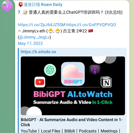
https://t.co/ZpJ64JZ5SM
https://t.co/GoFPVQPVQO
🐣
🐣
— JimmyLv.eth (
🇨
,
) 吕立青 2𐃏22
(
@Jimmy_JingLv
)
May 17, 2023
https://b.aitodo.co
BibiGPT · AI Summarize Audio and Video Content in 1-
Click
YouTube丨Local Files丨Bilibili丨Podcasts丨Meetings丨
Lectures, etc. (supports iOS shortcuts)
136
IFTTT
,
15:33