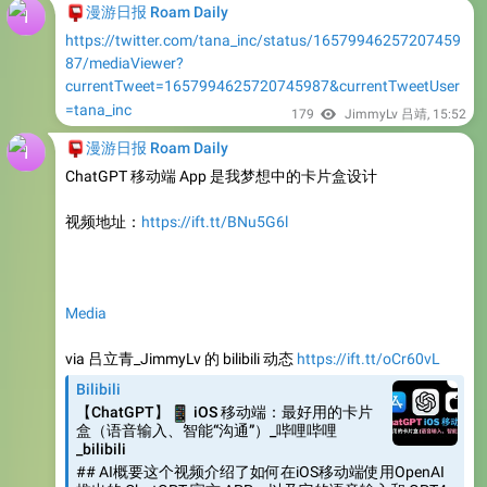
87/mediaViewer?
currentTweet=1657994625720745987&currentTweetUser
=tana_inc
179
JimmyLv 吕靖
,
15:52
📮
漫游日报 Roam Daily
ChatGPT 移动端 App 是我梦想中的卡片盒设计
视频地址：
https://ift.tt/BNu5G6l
Media
via 吕立青_JimmyLv 的 bilibili 动态
https://ift.tt/oCr60vL
Bilibili
📱
【ChatGPT】
iOS 移动端：最好用的卡片
盒（语音输入、智能“沟通”）_哔哩哔哩
_bilibili
## AI概要这个视频介绍了如何在iOS移动端使用OpenAI
推出的 ChatGPT 官方 APP，以及它的语音输入和 GPT4
功能等，并详细介绍了为什么 ChatGPT 是梦想中的卡片
🎤
盒设计。## 亮点
它的语音输入使用的是官方推出的开