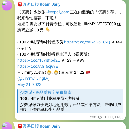
我来帮忙推荐一下啦！
如果你需要以下付费专栏，可以使用 JIMMYLVTEST000 优
👇
惠码立减 30 元
- 100 小时后请叫我程序员
https://t.co/zaGqG618xQ
￥149
->￥119
- 100 小时后请叫我播客主理人（视频版）
https://t.co/1uyiBtod2E
￥129 ->￥99
https://t.co/AGI6cj69ET
🐣
🐣
— JimmyLv.eth (
🇨
,
) 吕立青 2𐃏22
(
@Jimmy_JingLv
)
May 21, 2023
少数派 - 高品质数字消费指南
100 小时后请叫我程序员 - 少数派
少数派致力于更好地运用数字产品或科学方法，帮助用户
提升工作效率和生活品质
238
IFTTT
,
14:33
📮
漫游日报 Roam Daily
- 100 小时后请叫我设计师
https://t.co/kh8n0L732z
￥149 -
> ￥119