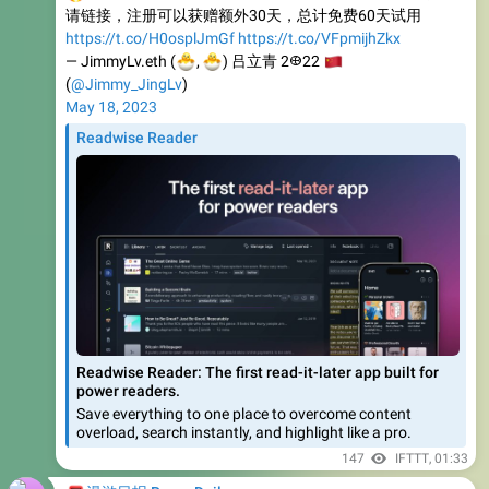
🐣
🐣
— JimmyLv.eth (
🇨
,
) 吕立青 2𐃏22
(
@Jimmy_JingLv
)
May 18, 2023
Readwise Reader
Readwise Reader: The first read-it-later app built for
power readers.
Save everything to one place to overcome content
overload, search instantly, and highlight like a pro.
147
IFTTT
,
01:33
📮
漫游日报 Roam Daily
一早醒来好开心啊！Readwise Reader 大更新，GPT自动总