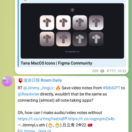
Tana MacOS Icons | Figma Community
209
IFTTT
,
10:32
📮
漫游日报 Roam Daily
🔥
RT
@Jimmy_JingLv
:
Save video notes from
#BibiGPT
to
@Readwise
directly, wouldn't that be the same as
connecting (almost) all note-taking apps?
Oh, how can I make audio/video notes without
https://t.co/aYmgYaeUsB
?
https://t.co/oqpnpmZs4b
🐣
🐣
— JimmyLv.eth (
🇨
,
) 吕立青 2𐃏22
(
@Jimmy_JingLv
)
May 20, 2023