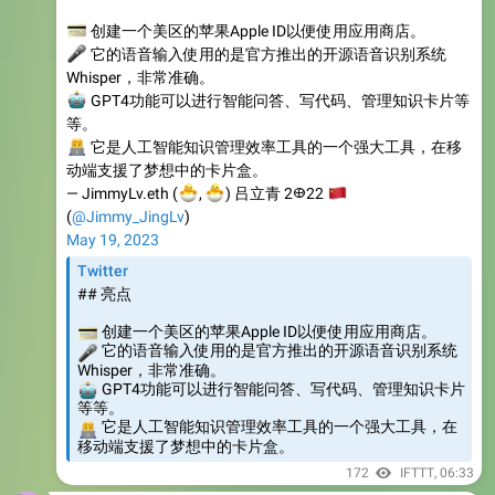
🎤
它的语音输入使用的是官方推出的开源语音识别系统
Whisper，非常准确。
🤖
GPT4功能可以进行智能问答、写代码、管理知识卡片等
等。
‍💻
它是人工智能知识管理效率工具的一个强大工具，在移
动端支援了梦想中的卡片盒。
🐣
🐣
— JimmyLv.eth (
🇨
,
) 吕立青 2𐃏22
(
@Jimmy_JingLv
)
May 19, 2023
Twitter
## 亮点
💳
创建一个美区的苹果Apple ID以便使用应用商店。
🎤
它的语音输入使用的是官方推出的开源语音识别系统
Whisper，非常准确。
🤖
GPT4功能可以进行智能问答、写代码、管理知识卡片
等等。
‍💻
它是人工智能知识管理效率工具的一个强大工具，在
移动端支援了梦想中的卡片盒。
172
IFTTT
,
06:33
📮
漫游日报 Roam Daily
https://twitter.com/tana_inc/status/16579946257207459