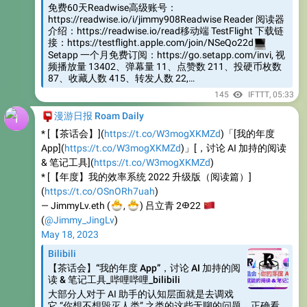
介绍：https://readwise.io/read移动端 TestFlight 下载链
接：https://testflight.apple.com/join/NSeQo22d
💻
Setapp 一个月免费订阅：https://go.setapp.com/invi, 视
频播放量 13402、弹幕量 11、点赞数 211、投硬币枚数
87、收藏人数 415、转发人数 22,…
145
IFTTT
,
05:33
📮
漫游日报 Roam Daily
* [【茶话会】](
https://t.co/W3mogXKMZd
)「[我的年度
App](
https://t.co/W3mogXKMZd
)」[，讨论 AI 加持的阅读
& 笔记工具](
https://t.co/W3mogXKMZd
)
* [【年度】我的效率系统 2022 升级版（阅读篇）]
(
https://t.co/OSnORh7uah
)
🐣
🐣
— JimmyLv.eth (
🇨
,
) 吕立青 2𐃏22
(
@Jimmy_JingLv
)
May 18, 2023
Bilibili
【茶话会】“我的年度 App”，讨论 AI 加持的阅
读 & 笔记工具_哔哩哔哩_bilibili
大部分人对于 AI 助手的认知层面就是去调戏
它 “你想不想毁灭人类” 之类的这些无聊的问题。正确看
待的方式可能是，相当于让你有了一个 24 小时待命的智
能助手，或者是一个雇员，你可以随时喊它去帮你做一些