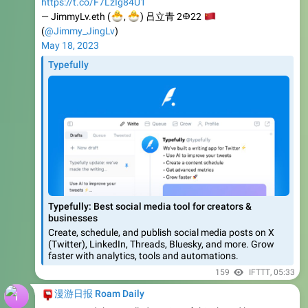
(
@Jimmy_JingLv
)
May 18, 2023
Typefully
Typefully: Best social media tool for creators &
businesses
Create, schedule, and publish social media posts on X
(Twitter), LinkedIn, Threads, Bluesky, and more. Grow
faster with analytics, tools and automations.
159
IFTTT
,
05:33
📮
漫游日报 Roam Daily
You can read the unrolled version of this thread here:
https://t.co/3FDaQC9lUf