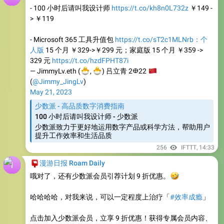
- Microsoft 365 工具升值包
https://t.co/sT2c1MLNrb：个
人版
15 个月 ￥329->￥299 元；家庭版 15 个月 ￥359 ->
329 元
https://t.co/hzdFPHT87i
🐣
🐣
— JimmyLv.eth (
🇨
,
) 吕立青 2𐃏22
(
@Jimmy_JingLv
)
May 21, 2023
少数派 - 高品质数字消费指南
100 小时后请叫我设计师 - 少数派
少数派致力于更好地运用数字产品或科学方法，帮助用户
提升工作效率和生活品质
256
IFTTT
,
14:33
📮
漫游日报 Roam Daily
哦对了，还有少数派会员引荐计划 9 折优惠。
🤣
哈哈哈哈，对我来说，可以一定程度上治疗「
#效率成瘾
」
点击加入少数派会员，立享 9 折优惠！获得专属会员内容、
会员播客以及会员定制周边。在更多的领域和方向帮你打开
脑洞，找到新的兴趣点，与少数派一起洞悉当下，探索新