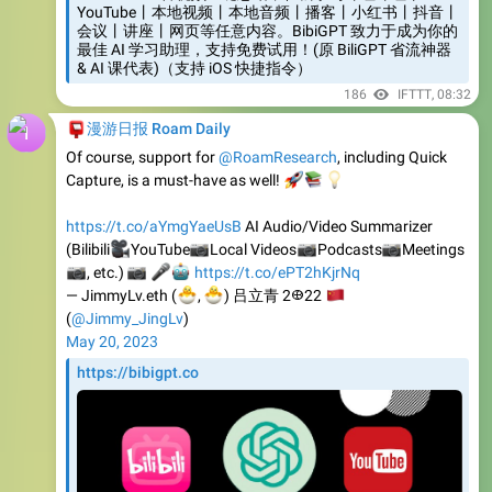
最佳 AI 学习助理，支持免费试用！(原 BiliGPT 省流神器
& AI 课代表)（支持 iOS 快捷指令）
186
IFTTT
,
08:32
📮
漫游日报 Roam Daily
Of course, support for
@RoamResearch
, including Quick
Capture, is a must-have as well!
🚀
📚
💡
https://t.co/aYmgYaeUsB
AI Audio/Video Summarizer
🎥
📷
(Bilibili
YouTube
📷
Local Videos
📷
Podcasts
Meetings
📷
📷
🎤
🤖
, etc.)
https://t.co/ePT2hKjrNq
🐣
🐣
— JimmyLv.eth (
🇨
,
) 吕立青 2𐃏22
(
@Jimmy_JingLv
)
May 20, 2023
https://bibigpt.co