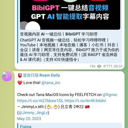
音视频内容 AI 一键总结丨BibiGPT 学习助理
ChatGPT AI 音视频一键总结，轻松学习哔哩哔哩丨
YouTube丨本地视频丨本地音频丨播客丨小红书丨抖音丨
会议丨讲座丨网页等任意内容。BibiGPT 致力于成为你的
最佳 AI 学习助理，支持免费试用！(原 BiliGPT 省流神器
& AI 课代表)（支持 iOS 快捷指令）
196
IFTTT
,
08:32
📮
漫游日报 Roam Daily
❤️
Love this!
@tana_inc
Check out Tana MacOS Icons by FEELFETCH on
@figma
:
https://t.co/m27bbsw1DL
https://t.co/kn4h3dslni
🐣
🐣
— JimmyLv.eth (
🇨
,
) 吕立青 2𐃏22
(
@Jimmy_JingLv
)
May 20, 2023
Figma