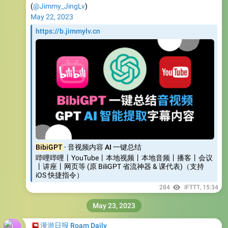
(
@Jimmy_JingLv
)
May 22, 2023
https://b.jimmylv.cn
BibiGPT
· 音视频内容 AI 一键总结
哔哩哔哩丨YouTube丨本地视频丨本地音频丨播客丨会议
丨讲座丨网页等 (原 BiliGPT 省流神器 & 课代表)（支持
iOS 快捷指令）
284
IFTTT
,
15:34
May 23, 2023
📮
漫游日报 Roam Daily