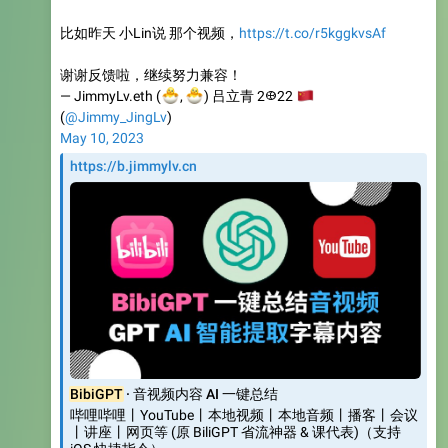
比如昨天 小Lin说 那个视频，
https://t.co/r5kggkvsAf
谢谢反馈啦，继续努力兼容！
🐣
🐣
— JimmyLv.eth (
🇨
,
) 吕立青 2𐃏22
(
@Jimmy_JingLv
)
May 10, 2023
https://b.jimmylv.cn
BibiGPT
· 音视频内容 AI 一键总结
哔哩哔哩丨YouTube丨本地视频丨本地音频丨播客丨会议
丨讲座丨网页等 (原 BiliGPT 省流神器 & 课代表)（支持