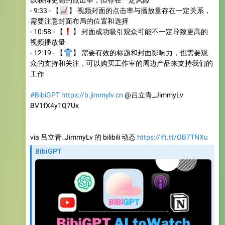
📈
- 9:33 - 【
】 视频封面的点击率与播放量存在一定关系，
需要注意封面布局的位置和选择
❗️
- 10:58 - 【
】 封面成功吸引观众可能不一定导致更高的
视频播放量
👕
- 12:19 - 【
】 需要有效的标题和封面影响力，也需要观
众的支持和关注，可以购买工作室的周边产品来支持我们的
工作
#BibiGPT
https://b.jimmylv.cn
@吕立青_JimmyLv
BV1fX4y1Q7Ux
via 吕立青_JimmyLv 的 bilibili 动态
https://ift.tt/OB7TNXu
BibiGPT