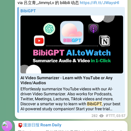
via 吕立青_JimmyLv 的 bilibili 动态
https://ift.tt/JWaysHl
BibiGPT
AI Video Summarizer - Learn with YouTube or Any
Video/Audios
Effortlessly summarize YouTube videos with our AI-
driven Video Summarizer. Also works for Podcasts,
Twitter, Meetings, Lectures, Tiktok videos and more.
Discover a smarter way to learn with
BibiGPT
, your best
AI-powered study companion! Start your free trial…
282
IFTTT
,
03:57
📮
漫游日报 Roam Daily