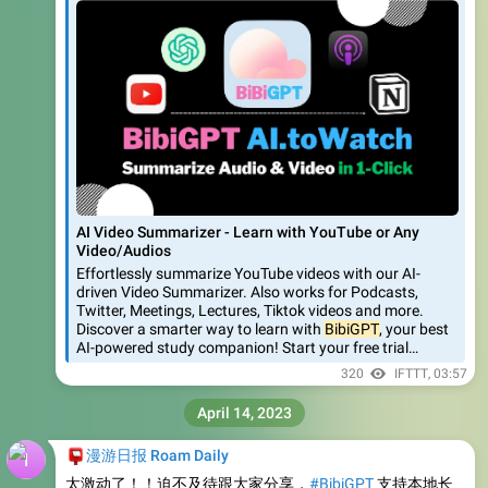
AI Video Summarizer - Learn with YouTube or Any
Video/Audios
Effortlessly summarize YouTube videos with our AI-
driven Video Summarizer. Also works for Podcasts,
Twitter, Meetings, Lectures, Tiktok videos and more.
Discover a smarter way to learn with
BibiGPT
, your best
AI-powered study companion! Start your free trial…
320
IFTTT
,
03:57
April 14, 2023
📮
漫游日报 Roam Daily
太激动了！！迫不及待跟大家分享，
#BibiGPT
支持本地长