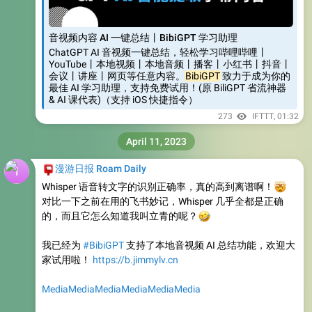
音视频内容 AI 一键总结丨BibiGPT 学习助理
ChatGPT AI 音视频一键总结，轻松学习哔哩哔哩丨
YouTube丨本地视频丨本地音频丨播客丨小红书丨抖音丨
会议丨讲座丨网页等任意内容。
BibiGPT
致力于成为你的
最佳 AI 学习助理，支持免费试用！(原 BiliGPT 省流神器
& AI 课代表)（支持 iOS 快捷指令）
273
IFTTT
,
01:32
April 11, 2023
📮
漫游日报 Roam Daily
Whisper 语音转文字的识别正确率，真的高到离谱啊！
🤯
对比一下之前在用的飞书妙记，Whisper 几乎全都是正确
的，而且它怎么知道我叫立青的呢？
🤣
我已经为
#BibiGPT
支持了本地音视频 AI 总结功能，欢迎大
家试用啦！
https://b.jimmylv.cn
Media
Media
Media
Media
Media
Media