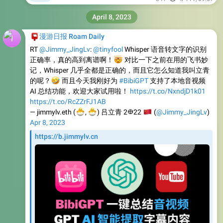
April 8, 2023
📮
漫游日报 Roam Daily
RT
@Jimmy_JingLv
:
@tinyfool
Whisper 语音转文字的识别
正确率，真的高到离谱啊！
🤯
对比一下之前在用的飞书妙
记，Whisper 几乎全都是正确的，而且它怎么知道我叫立青
🤣
的呢？
而且今天我刚好为
#BibiGPT
支持了本地音视频
AI 总结功能，欢迎大家试用啦！
https://t.co/NxndjD1k01
https://t.co/RcZZrFJ1AB
🐣
🐣
— jimmylv.eth (
🇨
,
) 吕立青 2𐃏22
(
@Jimmy_JingLv
)
Apr 8, 2023
https://b.jimmylv.cn