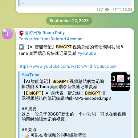
…
687
IFTTT
,
13:34
September 22, 2023
📮
漫游日报 Roam Daily
Forwarded from
Deleted Account
▶️
【AI 智能笔记】
BibiGPT
视频总结的笔记编辑功能 &
Tana 桌面端录音快速记录灵感
#youtube
https://www.youtube.com/watch?v=d_VCSucD5iw
YouTube
【AI 智能笔记】
BibiGPT
视频总结的笔记编
辑功能 & Tana 桌面端录音快速记录灵感
【
BibiGPT
】AI 课代表一键总结：
BibiGPT
演
示视频总结的笔记编辑功能-MP3-encoded.mp3
## 摘要
这是一段关于BBGBT新出的一个小功能，可以在看视频
的同时编辑笔记的视频。
## 亮点
📝
-
可以在看视频的同时编辑笔记