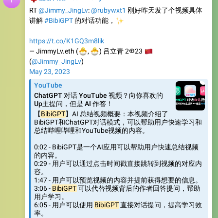
RT
@Jimmy_JingLv
:
@rubywxt1
刚好昨天发了个视频具体
讲解
#BibiGPT
✨
的对话功能，
https://t.co/K1GQ3m8lik
🐣
🐣
— JimmyLv.eth (
🇨
,
) 吕立青 2𐃏23
(
@Jimmy_JingLv
)
May 23, 2023
YouTube
ChatGPT 对话 YouTube 视频？向你喜欢的
Up主提问，但是 AI 作答！
【
BibiGPT
】AI 总结视频概要：本视频介绍了
BibiGPT和ChatGPT对话模式，可以帮助用户快速学习和
总结哔哩哔哩和YouTube视频的内容。
0:02 - BibiGPT是一个AI应用可以帮助用户快速总结视频
的内容。
0:29 - 用户可以通过点击时间戳直接跳转到视频的对应内
容。
1:47 - 用户可以预览视频的内容并提前获得想要的信息。
3:06 -
BibiGPT
可以代替视频背后的作者回答提问，帮助
用户学习。
6:05 - 用户可以使用
BibiGPT
直接对话提问，提高学习效
率。