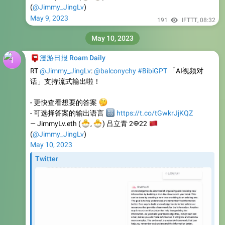
(
@Jimmy_JingLv
)
May 9, 2023
191
IFTTT
,
08:32
May 10, 2023
📮
漫游日报 Roam Daily
RT
@Jimmy_JingLv
:
@balconychy
#BibiGPT
「AI视频对
话」支持流式输出啦！
🤔
- 更快查看想要的答案
- 可选择答案的输出语言
🔠
https://t.co/tGwkrJjKQZ
🐣
🐣
— JimmyLv.eth (
🇨
,
) 吕立青 2𐃏22
(
@Jimmy_JingLv
)
May 10, 2023
Twitter