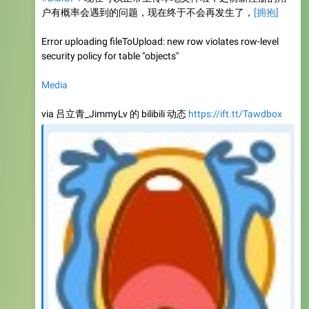
户有概率会遇到的问题，现在终于不会再发生了，
[拥抱]
Error uploading fileToUpload: new row violates row-level
security policy for table "objects"
Media
via 吕立青_JimmyLv 的 bilibili 动态
https://ift.tt/Tawdbox