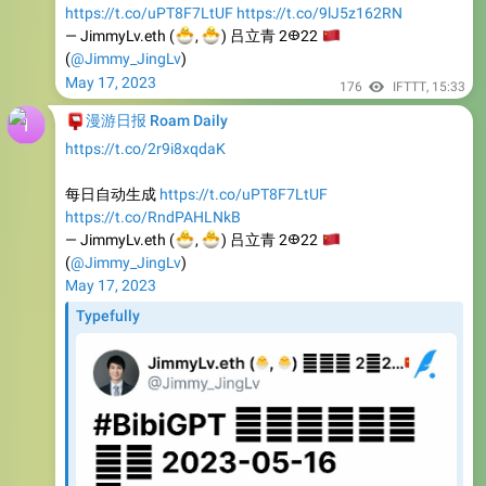
https://t.co/uPT8F7LtUF
https://t.co/9lJ5z162RN
🐣
🐣
— JimmyLv.eth (
🇨
,
) 吕立青 2𐃏22
(
@Jimmy_JingLv
)
May 17, 2023
176
IFTTT
,
15:33
📮
漫游日报 Roam Daily
https://t.co/2r9i8xqdaK
每日自动生成
https://t.co/uPT8F7LtUF
https://t.co/RndPAHLNkB
🐣
🐣
— JimmyLv.eth (
🇨
,
) 吕立青 2𐃏22
(
@Jimmy_JingLv
)
May 17, 2023
Typefully