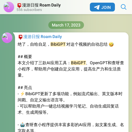
📮
漫游日报 Roam Daily
JOIN
556 subscribers
March 17, 2023
📮
漫游日报 Roam Daily
绝了，自给自足，
BibiGPT
对这个视频的自动总结
🤣
## 概要
本文介绍了三款AI应用工具：
BibiGPT
、OpenGPT和查呀查
小程序，帮助用户创建自定义应用，提高生产力和生活质
量。
## 亮点
⚡️
-
BibiGPT更新了多项功能，例如流式输出、英文版本时
间戳、自定义输出语言等。
- 可以帮助用户一键总结视频学习笔记、自动生成回复话
术、生成周报等。
🤖
-
查呀查小程序提供丰富多彩的AI应用，如文案生成、名
字取名等。