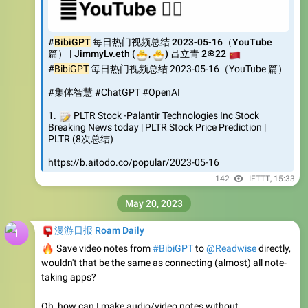
#
BibiGPT
每日热门视频总结 2023-05-16（YouTube
🐣
篇） | JimmyLv.eth (
🐣
🇨
,
) 吕立青 2𐃏22
#
BibiGPT
每日热门视频总结 2023-05-16（YouTube 篇）
#集体智慧 #ChatGPT #OpenAI
📝
1.
PLTR Stock -Palantir Technologies Inc Stock
Breaking News today | PLTR Stock Price Prediction |
PLTR (8次总结)
https://b.aitodo.co/popular/2023-05-16
142
IFTTT
,
15:33
May 20, 2023
📮
漫游日报 Roam Daily
🔥
Save video notes from
#BibiGPT
to
@Readwise
directly,
wouldn't that be the same as connecting (almost) all note-
taking apps?
Oh, how can I make audio/video notes without