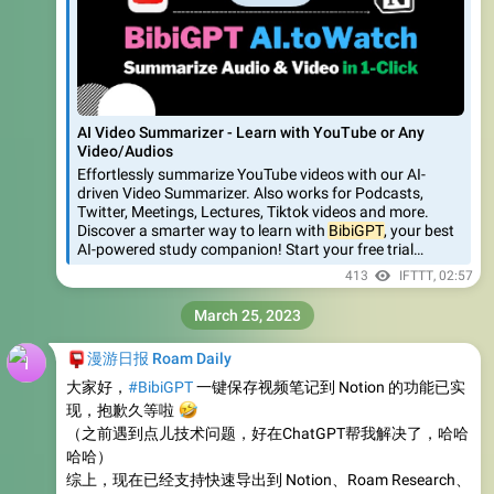
AI Video Summarizer - Learn with YouTube or Any
Video/Audios
Effortlessly summarize YouTube videos with our AI-
driven Video Summarizer. Also works for Podcasts,
Twitter, Meetings, Lectures, Tiktok videos and more.
Discover a smarter way to learn with
BibiGPT
, your best
AI-powered study companion! Start your free trial…
413
IFTTT
,
02:57
March 25, 2023
📮
漫游日报 Roam Daily
大家好，
#BibiGPT
一键保存视频笔记到 Notion 的功能已实
🤣
现，抱歉久等啦
（之前遇到点儿技术问题，好在ChatGPT帮我解决了，哈哈
哈哈）
综上，现在已经支持快速导出到 Notion、Roam Research、