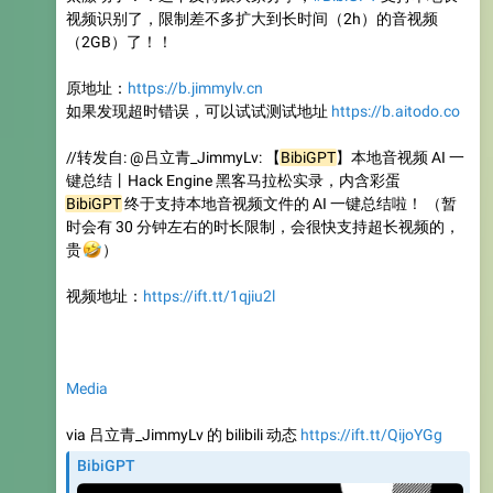
视频识别了，限制差不多扩大到长时间（2h）的音视频
（2GB）了！！
原地址：
https://b.jimmylv.cn
如果发现超时错误，可以试试测试地址
https://b.aitodo.co
//转发自: @吕立青_JimmyLv: 【
BibiGPT
】本地音视频 AI 一
键总结丨Hack Engine 黑客马拉松实录，内含彩蛋
BibiGPT
终于支持本地音视频文件的 AI 一键总结啦！ （暂
时会有 30 分钟左右的时长限制，会很快支持超长视频的，
🤣
贵
）
视频地址：
https://ift.tt/1qjiu2l
Media
via 吕立青_JimmyLv 的 bilibili 动态
https://ift.tt/QijoYGg
BibiGPT