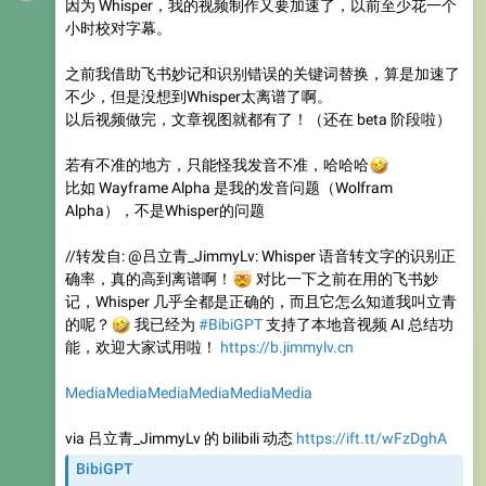
因为 Whisper，我的视频制作又要加速了，以前至少花一个
小时校对字幕。
之前我借助飞书妙记和识别错误的关键词替换，算是加速了
不少，但是没想到Whisper太离谱了啊。
以后视频做完，文章视图就都有了！（还在 beta 阶段啦）
若有不准的地方，只能怪我发音不准，哈哈哈
🤣
比如 Wayframe Alpha 是我的发音问题（Wolfram
Alpha），不是Whisper的问题
//转发自: @吕立青_JimmyLv: Whisper 语音转文字的识别正
确率，真的高到离谱啊！
🤯
对比一下之前在用的飞书妙
记，Whisper 几乎全都是正确的，而且它怎么知道我叫立青
🤣
的呢？
我已经为
#BibiGPT
支持了本地音视频 AI 总结功
能，欢迎大家试用啦！
https://b.jimmylv.cn
Media
Media
Media
Media
Media
Media
via 吕立青_JimmyLv 的 bilibili 动态
https://ift.tt/wFzDghA
BibiGPT