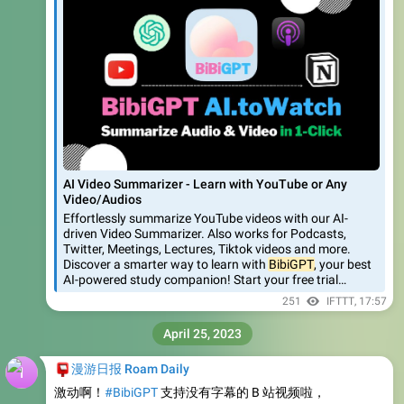
AI Video Summarizer - Learn with YouTube or Any
Video/Audios
Effortlessly summarize YouTube videos with our AI-
driven Video Summarizer. Also works for Podcasts,
Twitter, Meetings, Lectures, Tiktok videos and more.
Discover a smarter way to learn with
BibiGPT
, your best
AI-powered study companion! Start your free trial…
251
IFTTT
,
17:57
April 25, 2023
📮
漫游日报 Roam Daily
激动啊！
#BibiGPT
支持​没有字幕的 B 站视频啦，