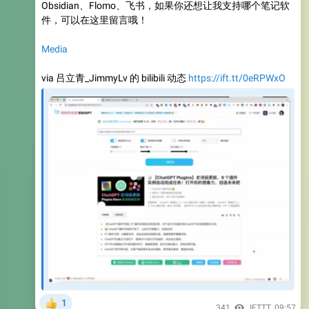
Obsidian、Flomo、飞书，如果你还想让我支持哪个笔记软
件，可以在这里留言哦！
Media
via 吕立青_JimmyLv 的 bilibili 动态
https://ift.tt/0eRPWxO
1
👍
341
IFTTT
,
09:57