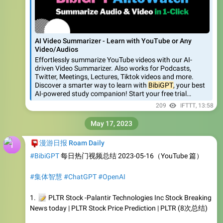
AI Video Summarizer - Learn with YouTube or Any
Video/Audios
Effortlessly summarize YouTube videos with our AI-
driven Video Summarizer. Also works for Podcasts,
Twitter, Meetings, Lectures, Tiktok videos and more.
Discover a smarter way to learn with
BibiGPT
, your best
AI-powered study companion! Start your free trial…
209
IFTTT
,
13:58
May 17, 2023
📮
漫游日报 Roam Daily
#BibiGPT
每日热门视频总结 2023-05-16（YouTube 篇）
#集体智慧
#ChatGPT
#OpenAI
📝
1.
PLTR Stock -Palantir Technologies Inc Stock Breaking
News today | PLTR Stock Price Prediction | PLTR (8次总结)