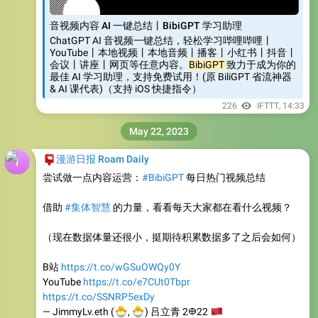
音视频内容 AI 一键总结丨BibiGPT 学习助理
ChatGPT AI 音视频一键总结，轻松学习哔哩哔哩丨
YouTube丨本地视频丨本地音频丨播客丨小红书丨抖音丨
会议丨讲座丨网页等任意内容。
BibiGPT
致力于成为你的
最佳 AI 学习助理，支持免费试用！(原 BiliGPT 省流神器
& AI 课代表)（支持 iOS 快捷指令）
226
IFTTT
,
14:33
May 22, 2023
📮
漫游日报 Roam Daily
尝试做一点内容运营：
#BibiGPT
每日热门视频总结
借助
#集体智慧
的力量，看看每天大家都在看什么视频？
（现在数据体量还很小，挺期待积累数据多了之后会如何）
B站
https://t.co/wGSuOWQy0Y
YouTube
https://t.co/e7CUt0Tbpr
https://t.co/SSNRP5exDy
🐣
🐣
— JimmyLv.eth (
🇨
,
) 吕立青 2𐃏22