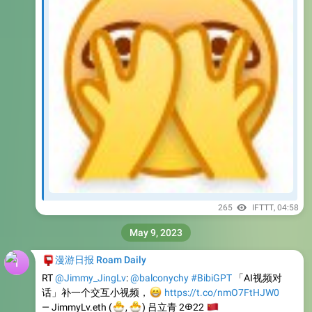
265
IFTTT
,
04:58
May 9, 2023
📮
漫游日报 Roam Daily
RT
@Jimmy_JingLv
:
@balconychy
#BibiGPT
「AI视频对
话」补一个交互小视频，
😁
https://t.co/nmO7FtHJW0
🐣
🐣
— JimmyLv.eth (
🇨
,
) 吕立青 2𐃏22