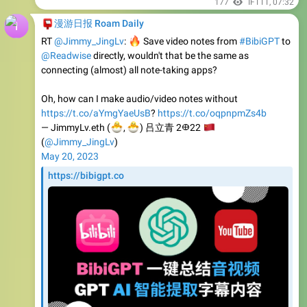
177
IFTTT
,
07:32
📮
漫游日报 Roam Daily
🔥
RT
@Jimmy_JingLv
:
Save video notes from
#BibiGPT
to
@Readwise
directly, wouldn't that be the same as
connecting (almost) all note-taking apps?
Oh, how can I make audio/video notes without
https://t.co/aYmgYaeUsB
?
https://t.co/oqpnpmZs4b
🐣
🐣
— JimmyLv.eth (
🇨
,
) 吕立青 2𐃏22
(
@Jimmy_JingLv
)
May 20, 2023
https://bibigpt.co