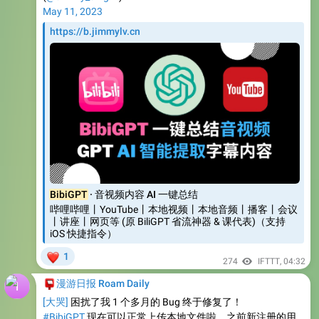
May 11, 2023
https://b.jimmylv.cn
BibiGPT
· 音视频内容 AI 一键总结
哔哩哔哩丨YouTube丨本地视频丨本地音频丨播客丨会议
丨讲座丨网页等 (原 BiliGPT 省流神器 & 课代表)（支持
iOS 快捷指令）
❤
1
274
IFTTT
,
04:32
📮
漫游日报 Roam Daily
[大哭]
困扰了我 1 个多月的 Bug 终于修复了！
#BibiGPT
现在可以正常上传本地文件啦，之前新注册的用