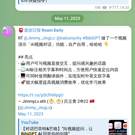
iOS 快捷指令）
188
IFTTT
,
14:32
May 11, 2023
📮
漫游日报 Roam Daily
RT
@Jimmy_JingLv
:
@balconychy
#BibiGPT
做了一个视频
演示「AI视频对话」功能，自产自用，哈哈哈
👇
## 亮点
🤖
-
用户可与视频直接交互，提问感兴趣的话题
🕒
-
AI标注相关字幕和时间点，方便用户快速定位内容
💻
-
可同时使用翻译插件，实现实时中英文双字幕
🚀
-
能大幅度提高视频消费效率，优化学习效果
https://t.co/pSclYe9pgU
🐣
🐣
— JimmyLv.eth (
🇨
,
) 吕立青 2𐃏22
(
@Jimmy_JingLv
)
May 11, 2023
YouTube
【对话巴菲特&芒格】“向视频提问，让
BibiGPT
AI 回答你的问题”