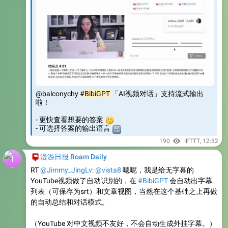
@balconychy #
BibiGPT
「AI视频对话」支持流式输出
啦！
🤔
- 更快查看想要的答案
- 可选择答案的输出语言
🔠
190
IFTTT
,
12:32
📮
漫游日报 Roam Daily
RT
@Jimmy_JingLv
:
@vista8
嗯呢，我是给无字幕的
YouTube视频做了自动识别的，在
#BibiGPT
会自动出字幕
列表（可保存为srt）和文章视图，当然在这个基础之上再做
的自动总结和对话模式。
（YouTube 对中文视频不友好，不会自动生成外挂字幕。）