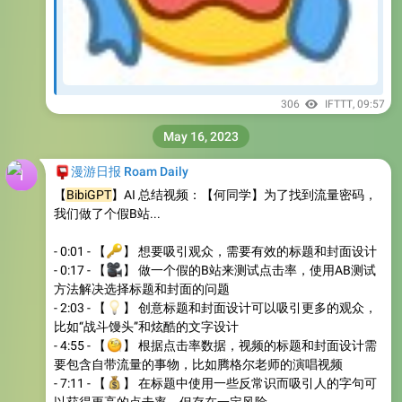
306
IFTTT
,
09:57
May 16, 2023
📮
漫游日报 Roam Daily
【
BibiGPT
】AI 总结视频：【何同学】为了找到流量密码，
我们做了个假B站...
🔑
- 0:01 - 【
】 想要吸引观众，需要有效的标题和封面设计
🎥
- 0:17 - 【
】 做一个假的B站来测试点击率，使用AB测试
方法解决选择标题和封面的问题
💡
- 2:03 - 【
】 创意标题和封面设计可以吸引更多的观众，
比如“战斗馒头”和炫酷的文字设计
🧐
- 4:55 - 【
】 根据点击率数据，视频的标题和封面设计需
要包含自带流量的事物，比如腾格尔老师的演唱视频
💰
- 7:11 - 【
】 在标题中使用一些反常识而吸引人的字句可
以获得更高的点击率，但存在一定风险