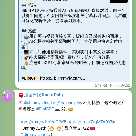
## 总结
BibiGPT现在支持通过AI与音视频内容直接对话，用户可
以提出问题，AI会回答并标注相关字幕和时间点。此功能
可优化视听体验，提高学习效率。
## 亮点
🤖
-
用户可与视频直接交互，提问自己感兴趣的话题；
🕒
-
AI会标注相关字幕和时间点，方便用户快速定位内
容；
💻
-
可同时使用翻译插件，实现实时中英文双字幕；
🚀
-
能大幅度提高视频消费效率，优化学习效果；
💰
-
注册BibiGPT可获赠60分钟时长，目前还有购买优惠
哦。
#
BibiGPT
https://b.jimmylv.cn/w…
273
IFTTT
,
04:32
📮
漫游日报 Roam Daily
RT
@Jimmy_JingLv
:
@balconychy
不用怀疑，这个概述和
亮点都是
🤣
#BibiGPT
生成的
https://t.co/wIUYzaOfWB
https://t.co/7fgMTADYSu
🐣
🐣
— JimmyLv.eth (
🇨
,
) 吕立青 2𐃏22
(
@Jimmy_JingLv
)