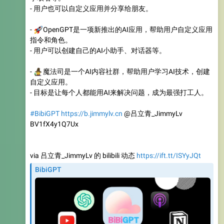
- 用户也可以自定义应用并分享给朋友。
🚀
-
OpenGPT是一项新推出的AI应用，帮助用户自定义应用
指令和角色。
- 用户可以创建自己的AI小助手、对话器等。
🧙
-
魔法司是一个AI内容社群，帮助用户学习AI技术，创建
自定义应用。
- 目标是让每个人都能用AI来解决问题，成为最强打工人。
#BibiGPT
https://b.jimmylv.cn
@吕立青_JimmyLv
BV1fX4y1Q7Ux
via 吕立青_JimmyLv 的 bilibili 动态
https://ift.tt/ISYyJQt
BibiGPT