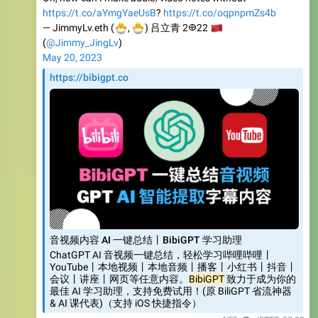
https://t.co/aYmgYaeUsB
?
https://t.co/oqpnpmZs4b
🐣
🐣
— JimmyLv.eth (
🇨
,
) 吕立青 2𐃏22
(
@Jimmy_JingLv
)
May 20, 2023
https://bibigpt.co
音视频内容 AI 一键总结丨BibiGPT 学习助理
ChatGPT AI 音视频一键总结，轻松学习哔哩哔哩丨
YouTube丨本地视频丨本地音频丨播客丨小红书丨抖音丨
会议丨讲座丨网页等任意内容。
BibiGPT
致力于成为你的
最佳 AI 学习助理，支持免费试用！(原 BiliGPT 省流神器
& AI 课代表)（支持 iOS 快捷指令）