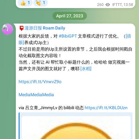
👏
1
1
👍
260
IFTTT
,
13:58
April 27, 2023
📮
漫游日报 Roam Daily
根据大家的反馈，对
#BibiGPT
文章模式进行了优化。（
[捂
眼]
养成式Up主）
不过目前是用的Up主所设置的章节，之后我会根据时间戳自
动化截取图文内容啦！
当然，还有让 AI 帮忙取小标题什么的，哈哈哈 做完视频一
篇声文并茂的图文就好了，噢耶
[水稻]
https://ift.tt/VnwvZ9o
Media
Media
Media
via 吕立青_JimmyLv 的 bilibili 动态
https://ift.tt/KBLDUzn