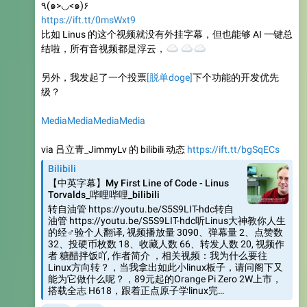
٩(๑>◡<๑)۶
https://ift.tt/0msWxt9
比如 Linus 的这个视频就没有外挂字幕，但也能够 AI 一键总
结啦，所有音视频都是浮云，
☁️
☁️
☁️
另外，我发起了一个投票
[脱单doge]
下个功能的开发优先
级？
Media
Media
Media
Media
via 吕立青_JimmyLv 的 bilibili 动态
https://ift.tt/bgSqECs
Bilibili
【中英字幕】My First Line of Code - Linus
Torvalds_哔哩哔哩_bilibili
转自油管 https://youtu.be/S5S9LIT-hdc转自
油管 https://youtu.be/S5S9LIT-hdc听Linus大神教你人生
的经♂验个人翻译, 视频播放量 3090、弹幕量 2、点赞数
32、投硬币枚数 18、收藏人数 66、转发人数 20, 视频作
者 糖醋拌饭吖, 作者简介 ，相关视频：我为什么要往
Linux方向转？，当我拿出如此小linux板子，请问阁下又
能为它做什么呢？，89元起的Orange Pi Zero 2W上市，
搭载全志 H618，跟着正点原子学linux完…