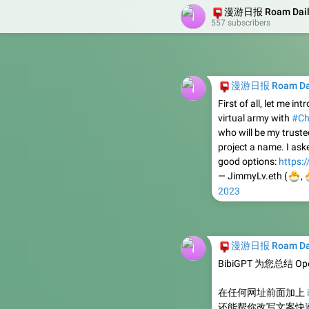
📮
漫游日报 Roam Dail
557 subscribers
📮
漫游日报 Roam Da
First of all, let me in
virtual army with
#Ch
who will be my trusted
project a name. I as
good options:
https:


— JimmyLv.eth (
,
2023
📮
漫游日报 Roam Da
BibiGPT 为您总结 Op
在任何网址前面加上
还能帮你改写文案快