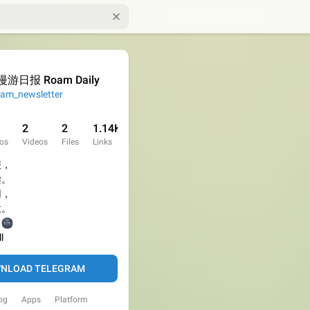

漫游日报 Roam Daily
am_newsletter
2
2
1.14K
os
Videos
Files
Links
报，
读。
用，
意。



l
NLOAD TELEGRAM
og
Apps
Platform