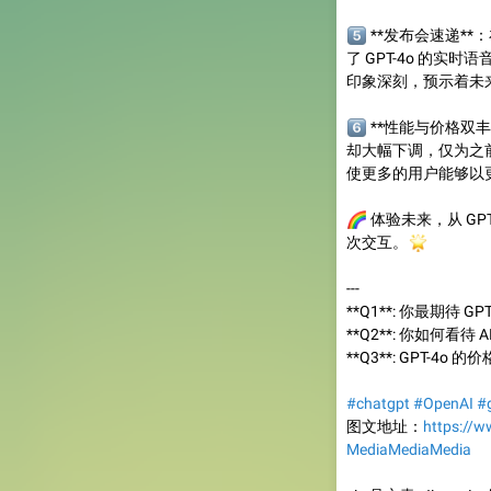
5️⃣
**发布会速递**：
了 GPT-4o 的
印象深刻，预示着未来
6️⃣
**性能与价格双丰
却大幅下调，仅为之
使更多的用户能够以
🌈
体验未来，从 GPT
🌟
次交互。
---
**Q1**: 你最期待 
**Q2**: 你如何看
**Q3**: GPT-4
#chatgpt
#OpenAI
#
图文地址：
https://
Media
Media
Media