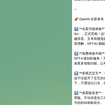
---
🚀
OpenAI 全新发布：
1️⃣
**全新升级体验**：
4o），正式亮相！这
越语音、文本和视觉
觉理解，GPT-4o 
2️⃣
**免费体验升级*
GPT-4 级别的服务
放更多智能功能，让每
3️⃣
**多模态交互**
这不仅提升了交互的
下，只需说出口令，
4️⃣
**桌面版首发**：首
用版。不论你是在工
为你的AI体验加分。