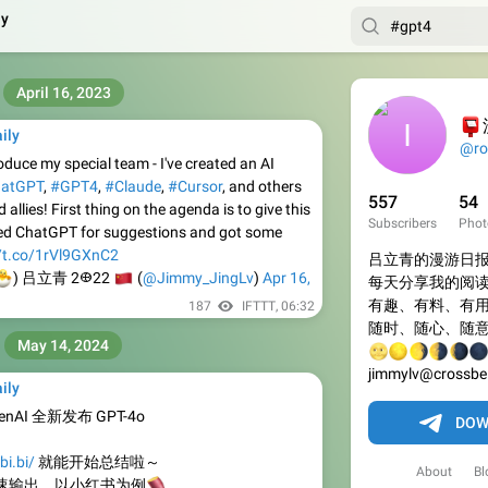
y
April 16, 2023

ily
@ro
troduce my special team - I've created an AI
atGPT
,
#GPT4
,
#Claude
,
#Cursor
, and others
557
54
 allies! First thing on the agenda is to give this
Subscribers
Phot
ked ChatGPT for suggestions and got some
//t.co/1rVl9GXnC2
吕立青的漫游日


🇨🇳
) 吕立青 2𐃏22
(
@Jimmy_JingLv
)
Apr 16,
每天分享我的阅
有趣、有料、有
187
IFTTT
,
06:32
随时、随心、随
May 14, 2024
🌝
🌕
🌖
🌗



jimmylv@crossbel
ily
enAI 全新发布 GPT-4o
DOW
ibi.bi/
就能开始总结啦～
About
Bl
速输出，以小红书为例
🍠