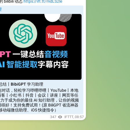
 bilibili 动态
https://ift.tt/mdLS2le
理
总结丨BibiGPT 学习助理
与对话，轻松学习哔哩哔哩丨YouTube丨本地
播客丨小红书丨抖音丨会议丨讲座丨网页等任
T 致力于成为你的最佳 AI 知行助理，让你的视频
好！支持免费试用！(原 BiliGPT 省流神器
支持移动端微信助理、iOS 快捷指令）
347
IFTTT
,
08:57