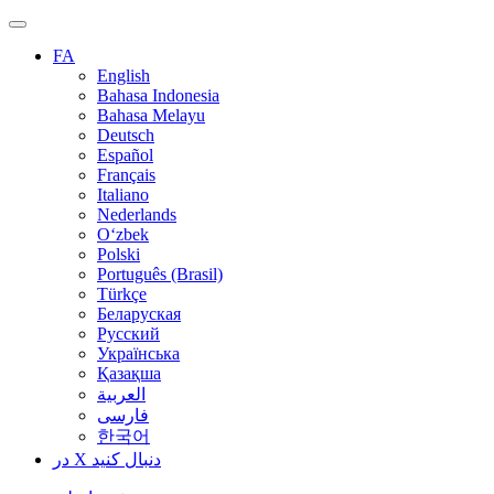
FA
English
Bahasa Indonesia
Bahasa Melayu
Deutsch
Español
Français
Italiano
Nederlands
O‘zbek
Polski
Português (Brasil)
Türkçe
Беларуская
Русский
Українська
Қазақша
العربية
فارسی
한국어
در X دنبال کنید