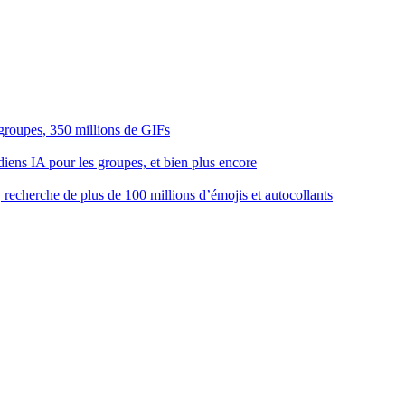
groupes, 350 millions de GIFs
diens IA pour les groupes, et bien plus encore
, recherche de plus de 100 millions d’émojis et autocollants