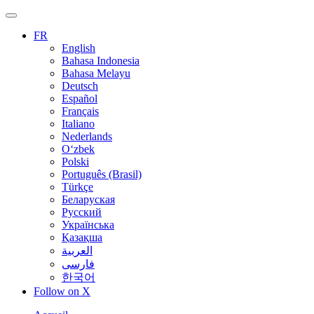
FR
English
Bahasa Indonesia
Bahasa Melayu
Deutsch
Español
Français
Italiano
Nederlands
O‘zbek
Polski
Português (Brasil)
Türkçe
Беларуская
Русский
Українська
Қазақша
العربية
فارسی
한국어
Follow on X