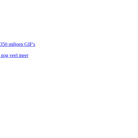
 350 miljoen GIF's
n nog veel meer