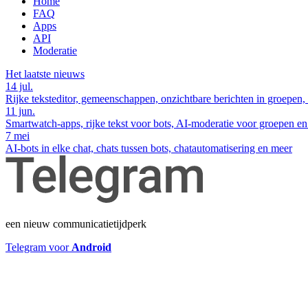
Home
FAQ
Apps
API
Moderatie
Het laatste nieuws
14 jul.
Rijke teksteditor, gemeenschappen, onzichtbare berichten in groepen,
11 jun.
Smartwatch-apps, rijke tekst voor bots, AI-moderatie voor groepen e
7 mei
AI-bots in elke chat, chats tussen bots, chatautomatisering en meer
een nieuw communicatietijdperk
Telegram voor
Android