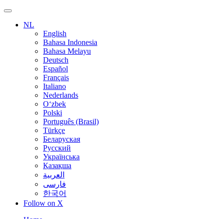
NL
English
Bahasa Indonesia
Bahasa Melayu
Deutsch
Español
Français
Italiano
Nederlands
O‘zbek
Polski
Português (Brasil)
Türkçe
Беларуская
Русский
Українська
Қазақша
العربية
فارسی
한국어
Follow on X