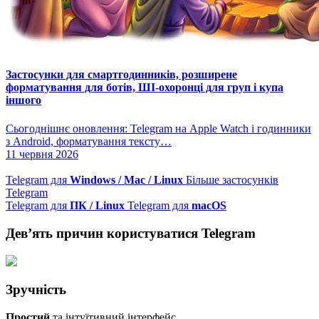
Застосунки для смартгодинників, розширене
форматування для ботів, ШІ-охоронці для груп і купа
іншого
Сьогоднішнє оновлення: Telegram на Apple Watch і годинники
з Android, форматування тексту…
11 червня 2026
Telegram для
Windows / Mac / Linux
Більше застосунків
Telegram
Telegram для
ПК / Linux
Telegram для
macOS
Дев’ять причин користуватися Telegram
Зручність
Простий
та інтуїтивний інтерфейс.