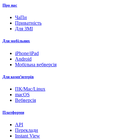
Про нас
ЧаПи
Приватність
Для ЗМІ
Для мобільних
iPhone/iPad
Android
Мобільна вебверсія
Для комп’ютерів
ПК/Mac/Linux
macOS
Вебверсія
Платформи
API
Переклади
Instant View