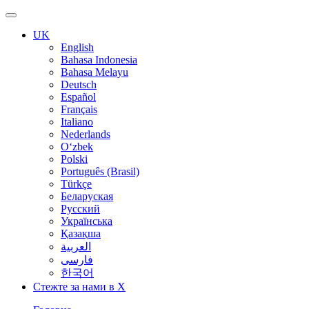
UK
English
Bahasa Indonesia
Bahasa Melayu
Deutsch
Español
Français
Italiano
Nederlands
O‘zbek
Polski
Português (Brasil)
Türkçe
Беларуская
Русский
Українська
Қазақша
العربية
فارسی
한국어
Стежте за нами в X